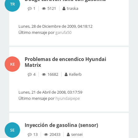
TR
1
5121
traska
Lunes, 28 de Diciembre de 2009, 04:18:12
Último mensaje por
garufa50
Problemas de encendico Hyundai
KE
Matrix
4
16682
Kellerb
Lunes, 21 de Abril de 2008, 03:17:59
Último mensaje por
hyundaipepe
Inyección de gasolina (sensor)
SE
13
20433
sensei