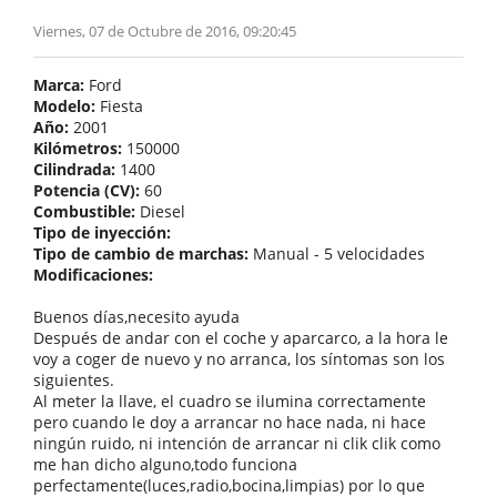
Viernes, 07 de Octubre de 2016, 09:20:45
Marca:
Ford
Modelo:
Fiesta
Año:
2001
Kilómetros:
150000
Cilindrada:
1400
Potencia (CV):
60
Combustible:
Diesel
Tipo de inyección:
Tipo de cambio de marchas:
Manual - 5 velocidades
Modificaciones:
Buenos días,necesito ayuda
Después de andar con el coche y aparcarco, a la hora le
voy a coger de nuevo y no arranca, los síntomas son los
siguientes.
Al meter la llave, el cuadro se ilumina correctamente
pero cuando le doy a arrancar no hace nada, ni hace
ningún ruido, ni intención de arrancar ni clik clik como
me han dicho alguno,todo funciona
perfectamente(luces,radio,bocina,limpias) por lo que