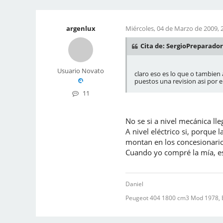
argenlux
Miércoles, 04 de Marzo de 2009, 
Cita de: SergioPreparador
Usuario Novato
claro eso es lo que o tambien
puestos una revision asi por 
11
No se si a nivel mecánica ll
A nivel eléctrico si, porque
montan en los concesionarios
Cuando yo compré la mía, e
Daniel
Peugeot 404 1800 cm3 Mod 1978, 