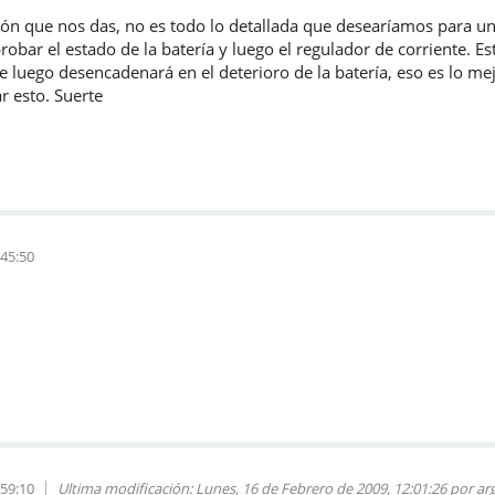
ión que nos das, no es todo lo detallada que desearíamos para un
bar el estado de la batería y luego el regulador de corriente. Est
 luego desencadenará en el deterioro de la batería, eso es lo me
r esto. Suerte
:45:50
:59:10
Ultima modificación
: Lunes, 16 de Febrero de 2009, 12:01:26 por ar