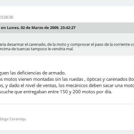
23:28:38
 en Lunes, 02 de Marzo de 2009, 23:42:27
 aria desarmar el carenado, de la moto y comprovar el paso de la corriente c
encima de tuercas tampoco le vendria mal.
eguen las deficiencias de armado.
 las motos vienen montadas sin las ruedas , ópticas y carenados (
, y dado el nivel de ventas, los mecánicos deben sacar una moto 
scuche que entregaban entre 150 y 200 motos por día.
Beige Ceramiqu