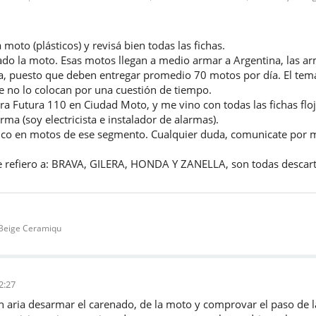
moto (plásticos) y revisá bien todas las fichas.
o la moto. Esas motos llegan a medio armar a Argentina, las a
 puesto que deben entregar promedio 70 motos por día. El tema, 
 no lo colocan por una cuestión de tiempo.
a Futura 110 en Ciudad Moto, y me vino con todas las fichas floj
arma (soy electricista e instalador de alarmas).
pico en motos de ese segmento. Cualquier duda, comunicate por
 refiero a: BRAVA, GILERA, HONDA Y ZANELLA, son todas descart
Beige Ceramiqu
2:27
n aria desarmar el carenado, de la moto y comprovar el paso de l