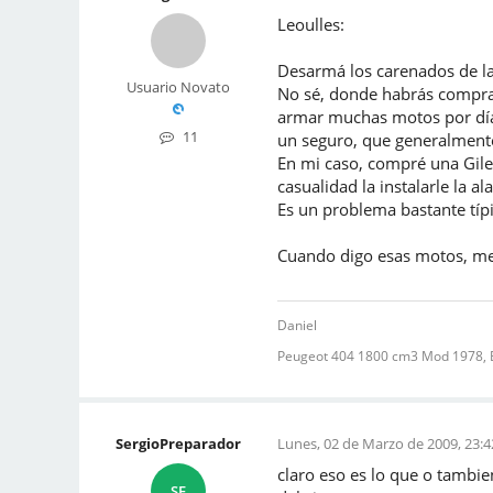
Leoulles:
Desarmá los carenados de la 
Usuario Novato
No sé, donde habrás comprad
armar muchas motos por día,
11
un seguro, que generalmente
En mi caso, compré una Giler
casualidad la instalarle la al
Es un problema bastante tí
Cuando digo esas motos, me
Daniel
Peugeot 404 1800 cm3 Mod 1978, 
SergioPreparador
Lunes, 02 de Marzo de 2009, 23:4
claro eso es lo que o tambie
SE