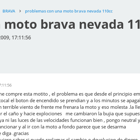
BRAVA
problemas con una moto brava nevada 110cc
 moto brava nevada 1
2009, 17:11:56
7:11:56
e compre esta motito , el problema es que desde el principio empe
tocal el boton de encendido se prendian y a los minutos se apaga
 terrible viento de frente me frenara la moto y eso molesta .la l
por el caño y hacie explociones me cambiaron la bujia que supues
ya ni las luces de las velocidades funcionan bien , pongo neutral 
uncionar y al ir con la moto a fondo parece que se desarma
 diga .gracias
 quiero saber si puedo reclamar el cambio o devolucion de dinero 