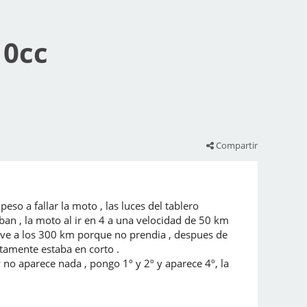
10cc
Compartir
so a fallar la moto , las luces del tablero
ban , la moto al ir en 4 a una velocidad de 50 km
leve a los 300 km porque no prendia , despues de
tamente estaba en corto .
y no aparece nada , pongo 1º y 2º y aparece 4º, la
.