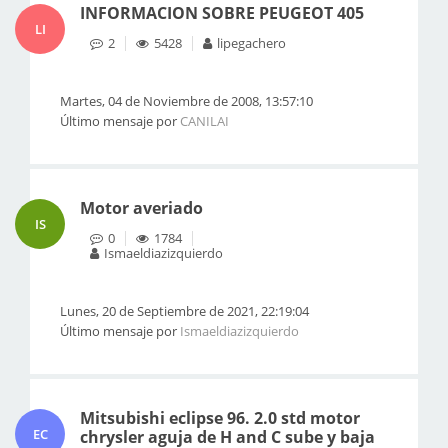
INFORMACION SOBRE PEUGEOT 405
LI
2
5428
lipegachero
Martes, 04 de Noviembre de 2008, 13:57:10
Último mensaje por
CANILAI
Motor averiado
IS
0
1784
Ismaeldiazizquierdo
Lunes, 20 de Septiembre de 2021, 22:19:04
Último mensaje por
Ismaeldiazizquierdo
Mitsubishi eclipse 96. 2.0 std motor
EC
chrysler aguja de H and C sube y baja