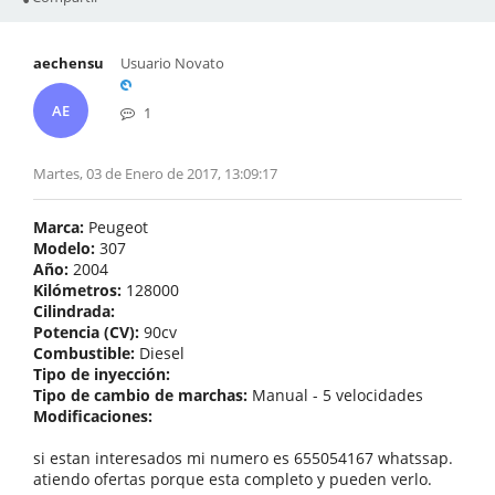
aechensu
Usuario Novato
AE
1
Martes, 03 de Enero de 2017, 13:09:17
Marca:
Peugeot
Modelo:
307
Año:
2004
Kilómetros:
128000
Cilindrada:
Potencia (CV):
90cv
Combustible:
Diesel
Tipo de inyección:
Tipo de cambio de marchas:
Manual - 5 velocidades
Modificaciones:
si estan interesados mi numero es 655054167 whatssap.
atiendo ofertas porque esta completo y pueden verlo.