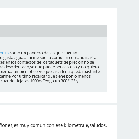
or.Es
como un pandero de los que suenan
co gasta agua,a mi me suena como un comanrail,asta
es en los contactos de los taquets,de precion no se
ne desorientado,se que puede ser costoso y no quiero
a pierna.Tambien observe que la cadena queda bastante
entarme.Por ultimo recarcar que tiene por lo menos
 cuando deja las 1000rv.Tengo un 300/123 y
piñones,es muy comun con ese kilometraje,saludos.