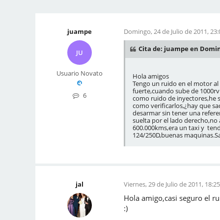
juampe
Domingo, 24 de Julio de 2011, 23:
Cita de: juampe en Domingo
JU
Usuario Novato
Hola amigos
Tengo un ruido en el motor al
fuerte,cuando sube de 1000rv
6
como ruido de inyectores,he s
como verificarlos,¿hay que sa
desarmar sin tener una refere
suelta por el lado derecho,no 
600.000kms,era un taxi y tend
124/250D,buenas maquinas.Sa
jal
Viernes, 29 de Julio de 2011, 18:2
Hola amigo,casi seguro el r
:)