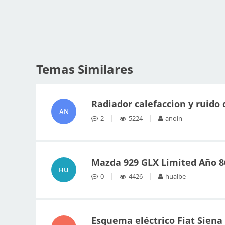
Temas Similares
Radiador calefaccion y ruido 
AN
2
5224
anoin
Mazda 929 GLX Limited Año 8
HU
0
4426
hualbe
Esquema eléctrico Fiat Siena