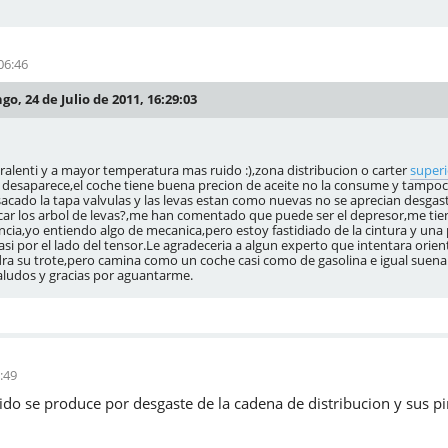
06:46
, 24 de Julio de 2011, 16:29:03
 ralenti y a mayor temperatura mas ruido :),zona distribucion o carter
superi
 desaparece,el coche tiene buena precion de aceite no la consume y tampo
acado la tapa valvulas y las levas estan como nuevas no se aprecian desgast
car los arbol de levas?,me han comentado que puede ser el depresor,me tie
ncia,yo entiendo algo de mecanica,pero estoy fastidiado de la cintura y un
asi por el lado del tensor.Le agradeceria a algun experto que intentara ori
ra su trote,pero camina como un coche casi como de gasolina e igual suena
ludos y gracias por aguantarme.
5:49
uido se produce por desgaste de la cadena de distribucion y sus 