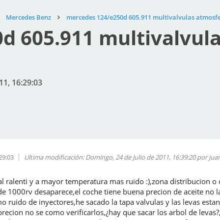
Mercedes Benz
mercedes 124/e250d 605.911 multivalvulas atmosf
d 605.911 multivalvula
11, 16:29:03
29:03
Ultima modificación
: Domingo, 24 de Julio de 2011, 16:39:20 por ju
l ralenti y a mayor temperatura mas ruido :),zona distribucion o 
de 1000rv desaparece,el coche tiene buena precion de aceite no
 ruido de inyectores,he sacado la tapa valvulas y las levas esta
 precion no se como verificarlos,¿hay que sacar los arbol de lev