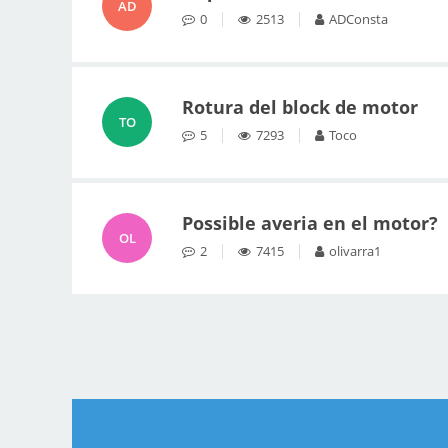
AD
0
2513
ADConsta
Rotura del block de motor
TO
5
7293
Toco
Possible averia en el motor?
OL
2
7415
olivarra1