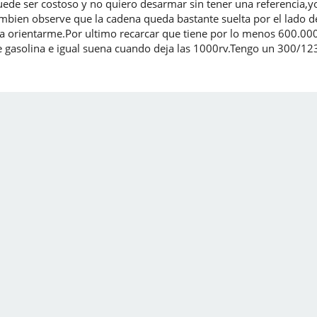
uede ser costoso y no quiero desarmar sin tener una referencia,y
ambien observe que la cadena queda bastante suelta por el lado de
ra orientarme.Por ultimo recarcar que tiene por lo menos 600.00
 gasolina e igual suena cuando deja las 1000rv.Tengo un 300/1