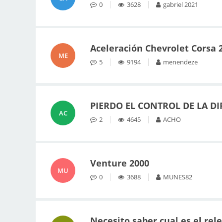
0
3628
gabriel 2021
Aceleración Chevrolet Corsa 
ME
5
9194
menendeze
PIERDO EL CONTROL DE LA DIR
AC
2
4645
ACHO
Venture 2000
MU
0
3688
MUNES82
Necesito saber cual es el rel