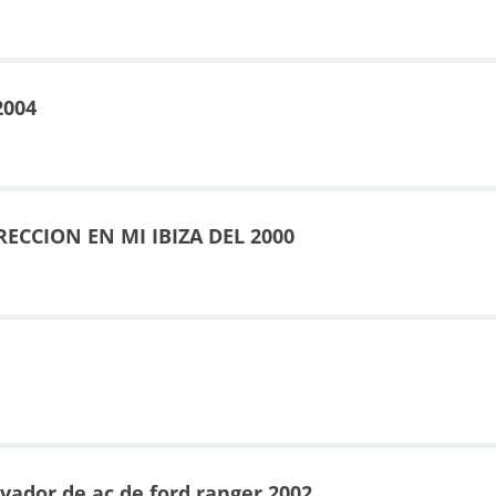
2004
ECCION EN MI IBIZA DEL 2000
evador de ac de ford ranger 2002