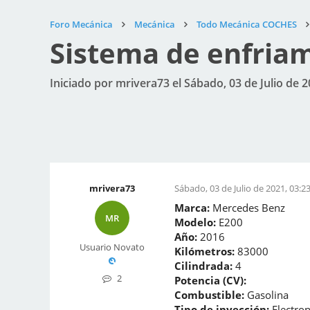
Foro Mecánica
Mecánica
Todo Mecánica COCHES
Sistema de enfria
Iniciado por mrivera73 el Sábado, 03 de Julio de 2
mrivera73
Sábado, 03 de Julio de 2021, 03:2
Marca:
Mercedes Benz
MR
Modelo:
E200
Año:
2016
Usuario Novato
Kilómetros:
83000
Cilindrada:
4
2
Potencia (CV):
Combustible:
Gasolina
Tipo de inyección:
Electron