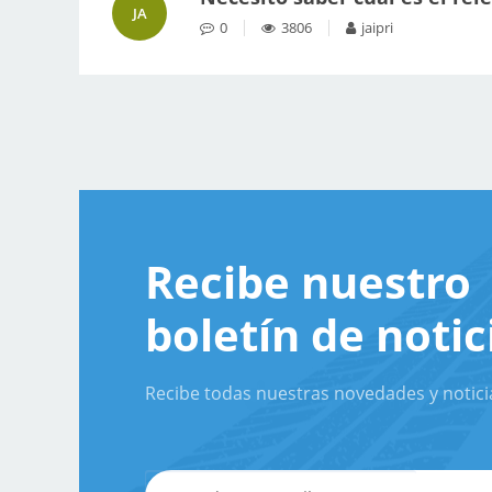
JA
0
3806
jaipri
Recibe nuestro
boletín de notic
Recibe todas nuestras novedades y notici