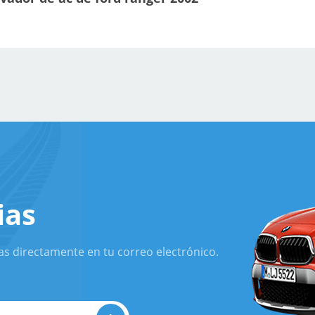
ias
as directamente en tu correo electrónico.