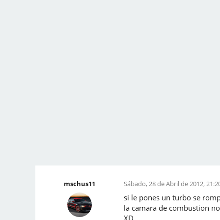
mschus11
Sábado, 28 de Abril de 2012, 21:2
si le pones un turbo se romp
la camara de combustion no 
XD