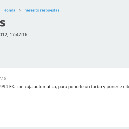
Honda
nesesito respuestas
s
012, 17:47:16
7:16
94 EX. con caja automatica, para ponerle un turbo y ponerle nitro