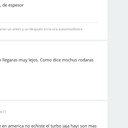
e, de espesor
on un antes y un después en la era automovilística
o llegaras muy lejos. Como dice mschus rodaras
us11
 en america no echiste el turbo jaja hayi son mas