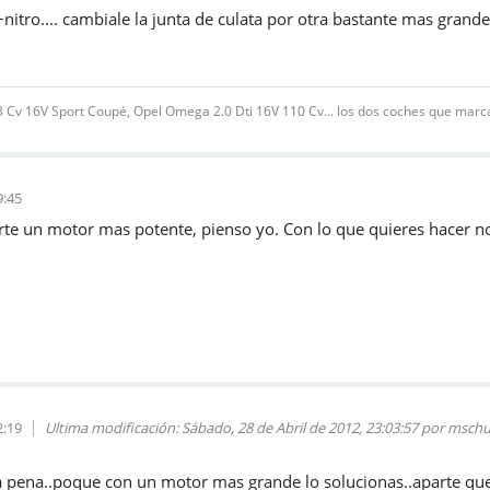
+nitro.... cambiale la junta de culata por otra bastante mas grand
v 16V Sport Coupé, Opel Omega 2.0 Dti 16V 110 Cv... los dos coches que marcar
9:45
rte un motor mas potente, pienso yo. Con lo que quieres hacer n
2:19
Ultima modificación
: Sábado, 28 de Abril de 2012, 23:03:57 por msch
la pena..poque con un motor mas grande lo solucionas..aparte que