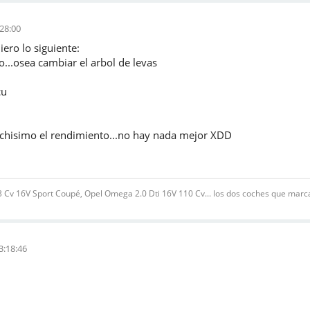
:28:00
iero lo siguiente:
...osea cambiar el arbol de levas
cu
uchisimo el rendimiento...no hay nada mejor XDD
v 16V Sport Coupé, Opel Omega 2.0 Dti 16V 110 Cv... los dos coches que marcar
3:18:46