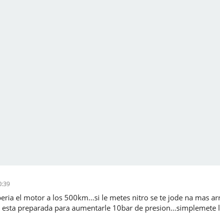
0:39
eria el motor a los 500km...si le metes nitro se te jode na mas ar
esta preparada para aumentarle 10bar de presion...simplemete la