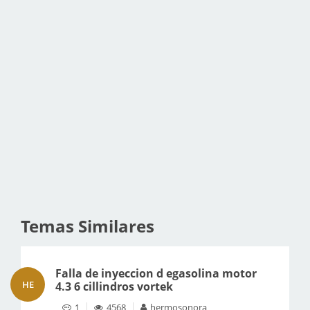
Temas Similares
Falla de inyeccion d egasolina motor
HE
4.3 6 cillindros vortek
1
4568
hermosonora