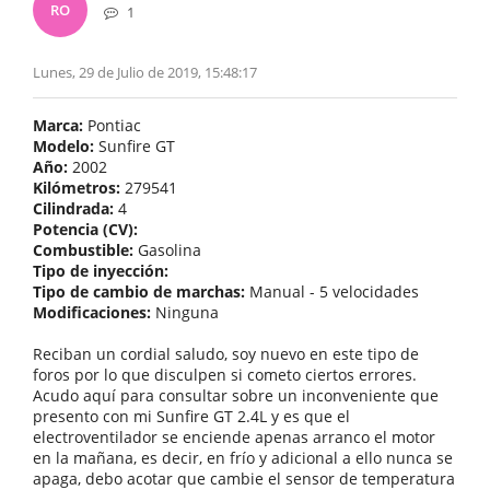
RO
1
Lunes, 29 de Julio de 2019, 15:48:17
Marca:
Pontiac
Modelo:
Sunfire GT
Año:
2002
Kilómetros:
279541
Cilindrada:
4
Potencia (CV):
Combustible:
Gasolina
Tipo de inyección:
Tipo de cambio de marchas:
Manual - 5 velocidades
Modificaciones:
Ninguna
Reciban un cordial saludo, soy nuevo en este tipo de
foros por lo que disculpen si cometo ciertos errores.
Acudo aquí para consultar sobre un inconveniente que
presento con mi Sunfire GT 2.4L y es que el
electroventilador se enciende apenas arranco el motor
en la mañana, es decir, en frío y adicional a ello nunca se
apaga, debo acotar que cambie el sensor de temperatura