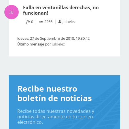
Falla en ventanillas derechas, no
JU
funcionan!
0
2266
juloelez
Jueves, 27 de Septiembre de 2018, 19:30:42
Último mensaje por
juloelez
Recibe nuestro
boletín de noticias
Recibe todas nuestras novedades y
noticias directamente en tu correo
electrónico.