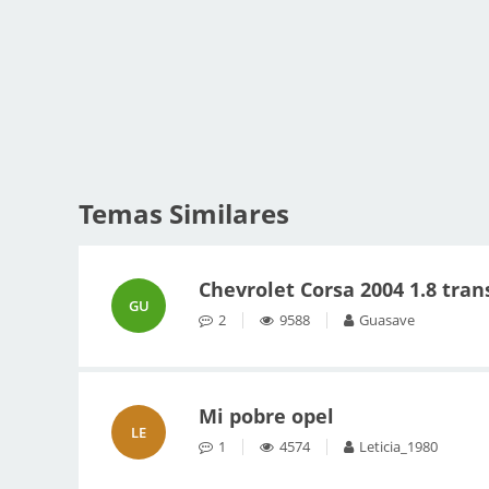
Temas Similares
Chevrolet Corsa 2004 1.8 trans
GU
2
9588
Guasave
Mi pobre opel
LE
1
4574
Leticia_1980