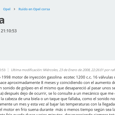
Opel
Ruido en Opel corsa
a
 21:10:53
0:53
Ultima modificación
: Miércoles, 23 de Enero de 2008, 22:26:01 por raf
 1998 motor de inyección gasolina ecotec 1200 c.c. 16 válvulas
, hace aproximadamente 8 meses y coincidiendo con el aumento de 
 sonido de golpeo en el mismo que desapareció al pasar unos se
cia) después dejo de ocurrir, se lo consulte a un mecánico que me 
 la cabeza de una biela o un taque que fallaba, como el sonido n
ente un mes y esta vez al bajar las temperaturas con la llegada 
 el motor en frío suena durante más o menos tiempo según sea la
nte frío puede durar varios minutos, desapareciendo siempre tot