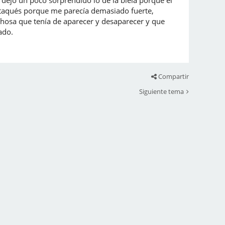
 un poco sorprendido lo de la biela porque el
 taqués porque me parecía demasiado fuerte,
chosa que tenía de aparecer y desaparecer y que
ntado.
Compartir
Siguiente tema