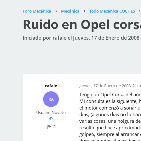
Foro Mecánica
Mecánica
Todo Mecánica COCHES
Ruido en Opel cors
Iniciado por rafale el Jueves, 17 de Enero de 2008,
rafale
Jueves, 17 de Enero de 2008, 21:1
Tengo un Opel Corsa del año
RA
Mi consulta es la siguiente
el motor comenzó a sonar un
Usuario Novato
días, (algunos días no lo ha
varias cosas, una holgura de
2
resulta que hace aproximadam
golpeo, siempre al arrancar
dura segundos si hace basta