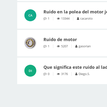
Ruido en la polea del motor j
CA
1
13344
cacaroto
Ruido de motor
1
5207
gasorian
Que significa este ruido al l
DI
0
3176
Diego.S.