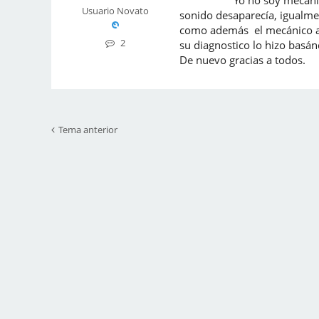
Yo no soy mecánico profes
Usuario Novato
sonido desaparecía, igualme
como además el mecánico al 
2
su diagnostico lo hizo basá
De nuevo gracias a todos.
Tema anterior