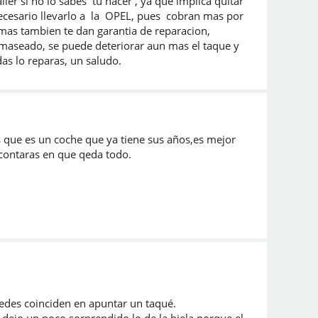
ller si no lo sabes tu hacer , ya que implica quitar
s necesario llevarlo a la OPEL, pues cobran mas por
ademas tambien te dan garantia de reparacion,
emaseado, se puede deteriorar aun mas el taque y
as lo reparas, un saludo.
s que es un coche que ya tiene sus años,es mejor
contaras en que qeda todo.
os y por vuestros consejos.
a que ustedes coinciden en apuntar un taqué.