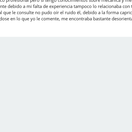
ional pero si tengo conocimientos sobre mecánica y me dejo
nte debido a mi falta de experiencia tampoco lo relacionaba con
que le consulte no pudo oír el ruido él, debido a la forma capri
ndose en lo que yo le comente, me encontraba bastante desorie