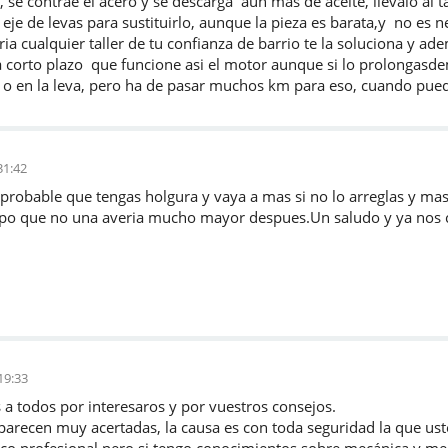
, se contrae el acero y se descarga aun mas de aceite, llevalo al ta
el eje de levas para sustituirlo, aunque la pieza es barata,y no e
veria cualquier taller de tu confianza de barrio te la soluciona y 
 a corto plazo que funcione asi el motor aunque si lo prolongasd
a o en la leva, pero ha de pasar muchos km para eso, cuando pued
31:42
s probable que tengas holgura y vaya a mas si no lo arreglas y ma
mpo que no una averia mucho mayor despues.Un saludo y ya nos 
19:33
e tal, gracias a todos por interesar
e parecen muy acertadas, la causa es con toda seguridad l