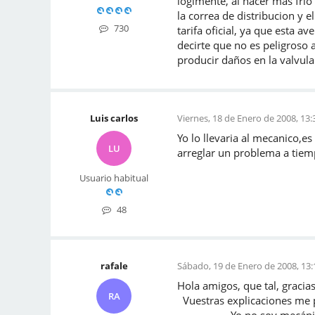
logimente, al hacer mas frio 
la correa de distribucion y 
730
tarifa oficial, ya que esta a
decirte que no es peligroso
producir daños en la valvul
Luis carlos
Viernes, 18 de Enero de 2008, 13:
Yo lo llevaria al mecanico,e
LU
arreglar un problema a tie
Usuario habitual
48
rafale
Sábado, 19 de Enero de 2008, 13:
Hola amigos, qu
RA
Vuestras explicaciones m