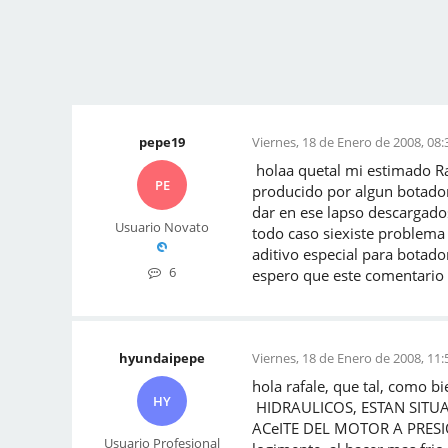
pepe19
Viernes, 18 de Enero de 2008, 08:
holaa quetal mi estimado Ra
PE
producido por algun botador 
dar en ese lapso descargado
Usuario Novato
todo caso siexiste problema
aditivo especial para botado
6
espero que este comentario t
hyundaipepe
Viernes, 18 de Enero de 2008, 11:
hola rafale, que tal, como 
HY
HIDRAULICOS, ESTAN SITUA
ACeITE DEL MOTOR A PRESION,
Usuario Profesional