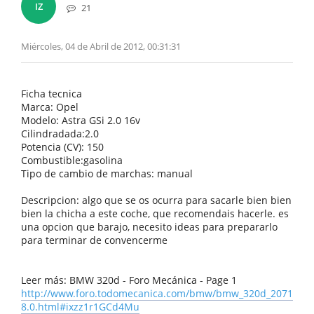
IZ
21
Miércoles, 04 de Abril de 2012, 00:31:31
Ficha tecnica
Marca: Opel
Modelo: Astra GSi 2.0 16v
Cilindradada:2.0
Potencia (CV): 150
Combustible:gasolina
Tipo de cambio de marchas: manual
Descripcion: algo que se os ocurra para sacarle bien bien
bien la chicha a este coche, que recomendais hacerle. es
una opcion que barajo, necesito ideas para prepararlo
para terminar de convencerme
Leer más: BMW 320d - Foro Mecánica - Page 1
http://www.foro.todomecanica.com/bmw/bmw_320d_2071
8.0.html#ixzz1r1GCd4Mu