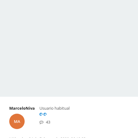
MarceloNiva
Usuario habitual
MA
43