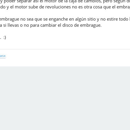
y poder separar así el motor de la caja de cambios, pero según di
do y el motor sube de revoluciones no es otra cosa que el embra
 embrague no sea que se enganche en algún sitio y no estire todo 
 si llevas o no para cambiar el disco de embrague.
 :)
.asx