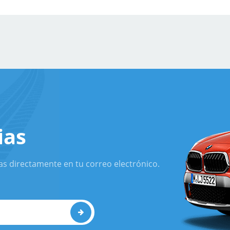
ias
as directamente en tu correo electrónico.