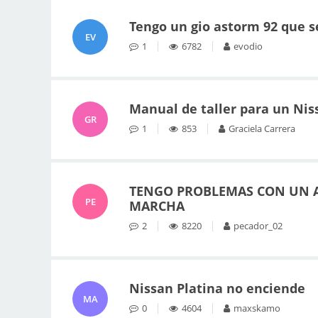
Tengo un gio astorm 92 que s
EV
1
6782
evodio
Manual de taller para un Nis
GR
1
853
Graciela Carrera
TENGO PROBLEMAS CON UN AL
PE
MARCHA
2
8220
pecador_02
Nissan Platina no enciende
MA
0
4604
maxskamo