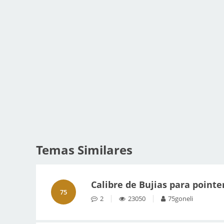
Temas Similares
Calibre de Bujias para pointe
75
2
23050
75goneli