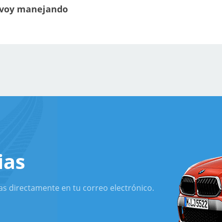
 voy manejando
ias
as directamente en tu correo electrónico.