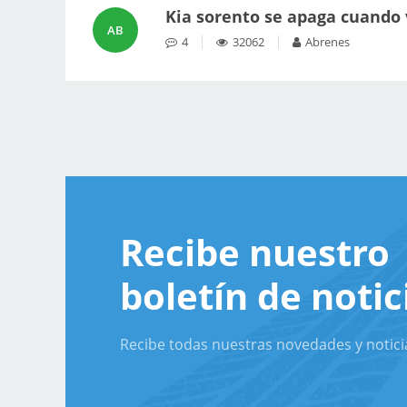
Kia sorento se apaga cuando
AB
4
32062
Abrenes
Recibe nuestro
boletín de notic
Recibe todas nuestras novedades y notici