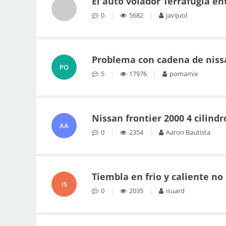
El auto volador Terrafugia en
0
5682
javijuol
Problema con cadena de niss
PO
5
17976
pomamix
Nissan frontier 2000 4 cilind
AA
0
2354
Aaron Bautista
Tiembla en frio y caliente no
IS
0
2035
isuard