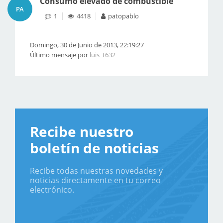
Consumo elevado de combustible
PA
1
4418
patopablo
Domingo, 30 de Junio de 2013, 22:19:27
Último mensaje por
luis_t632
Recibe nuestro
boletín de noticias
Recibe todas nuestras novedades y
noticias directamente en tu correo
electrónico.