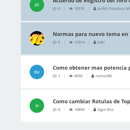
Acuerdo de Registro del foro
JO
0
10576
JosÃ© Francisco M
Normas para nuevo tema en
0
15914
Adri
Como obtener mas potencia p
RU
1
4930
runrun89
Como cambiar Rotulas de Top
SI
0
10894
Sigur Ros