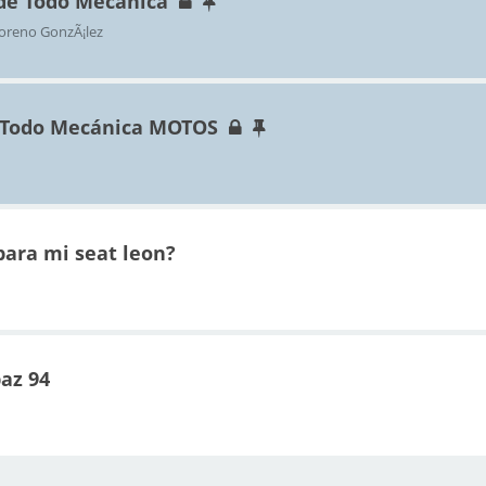
 de Todo Mecánica
oreno GonzÃ¡lez
 Todo Mecánica MOTOS
ara mi seat leon?
az 94