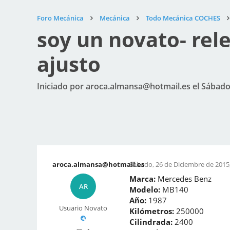
Foro Mecánica
Mecánica
Todo Mecánica COCHES
soy un novato- rel
ajusto
Iniciado por aroca.almansa@hotmail.es el Sábado,
aroca.almansa@hotmail.es
Sábado, 26 de Diciembre de 2015,
Marca:
Mercedes Benz
AR
Modelo:
MB140
Año:
1987
Usuario Novato
Kilómetros:
250000
Cilindrada:
2400