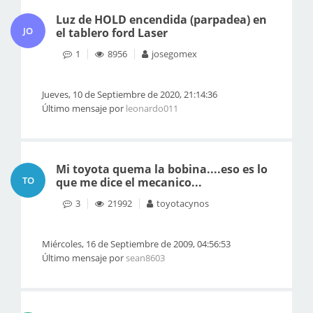
Luz de HOLD encendida (parpadea) en
JO
el tablero ford Laser
1
8956
josegomex
Jueves, 10 de Septiembre de 2020, 21:14:36
Último mensaje por
leonardo011
Mi toyota quema la bobina....eso es lo
TO
que me dice el mecanico...
3
21992
toyotacynos
Miércoles, 16 de Septiembre de 2009, 04:56:53
Último mensaje por
sean8603