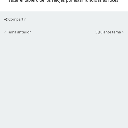
sacar el tablero de los relojes por estar fundidas as luces
Compartir
Tema anterior
Siguiente tema