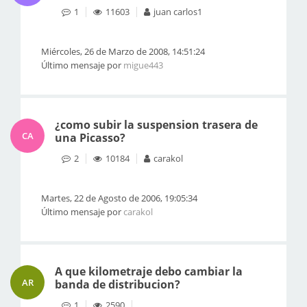
1
11603
juan carlos1
Miércoles, 26 de Marzo de 2008, 14:51:24
Último mensaje por
migue443
¿como subir la suspension trasera de
CA
una Picasso?
2
10184
carakol
Martes, 22 de Agosto de 2006, 19:05:34
Último mensaje por
carakol
A que kilometraje debo cambiar la
AR
banda de distribucion?
1
2590