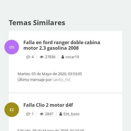
Temas Similares
Falla en ford ranger doble cabina
OS
motor 2.3 gasolina 2008
4
27836
oscar19
Martes, 05 de Mayo de 2020, 03:53:05
Último mensaje por
canito_hd
Falla Clio 2 motor d4f
EZ
1
2847
Eze_bazo
Sábado, 03 de Marzo de 2018, 01:24:18