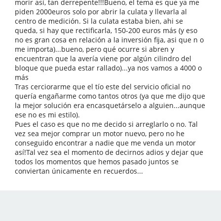
morir así, tan derrepente!!!Bueno, el tema es que ya me
piden 2000euros solo por abrir la culata y llevarla al
centro de medición. Si la culata estaba bien, ahi se
queda, si hay que rectificarla, 150-200 euros más (y eso
no es gran cosa en relación a la inversión fija, asi que n o
me importa)...bueno, pero qué ocurre si abren y
encuentran que la avería viene por algún cilindro del
bloque que pueda estar rallado)...ya nos vamos a 4000 o
más
Tras cerciorarme que el tío este del servicio oficial no
quería engañarme como tantos otros (ya que me dijo que
la mejor solución era encasquetárselo a alguien...aunque
ese no es mi estilo).
Pues el caso es que no me decido si arreglarlo o no. Tal
vez sea mejor comprar un motor nuevo, pero no he
conseguido encontrar a nadie que me venda un motor
así!Tal vez sea el momento de decirnos adios y dejar que
todos los momentos que hemos pasado juntos se
conviertan únicamente en recuerdos...