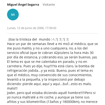
Miguel Ángel Segarra
Visitante
MI
Lunes, 12 de Junio de 2006, 17:39:43
:(toa la tristeza del mundo :-\ :'( :'( :'( :'(
Hace un par de semanas llevé a mi mx3 al médico, que se
me puso malito, y no a uno cualquiera, no, a los del
servicio oficial (que te cobran 42piulens la hora más 30
por día de estancia, y cobrando eso, ya serán buenos, ya).
El tema es que se me calentaba en parado, y no en
carretera. Pues yo dije, huy!!!!Ya está claro, la bomba de
refrigeración jodida...y ya está. Bueno, pues el tema es
que el médico, muy convencido de sus conocimientos,
levantó a la pequeña, y la inspeccionó por debajo
diciendo: pierde aquí, aquí y aquí...buf...esto es malo,
malo!!!
Joder, pero qué estaba diciendo aquél hombre!!!!!Pero si
yo nunca maltraté a mi coche, y aunque ya tiene sus
añitos y sus kilometrillos (13años y 180000km), no merece