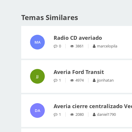
Temas Similares
Radio CD averiado
MA
0
3861
marcelopila
Averia Ford Transit
JJ
1
4974
jjonhatan
Averia cierre centralizado Ve
DA
1
2080
daniel1790