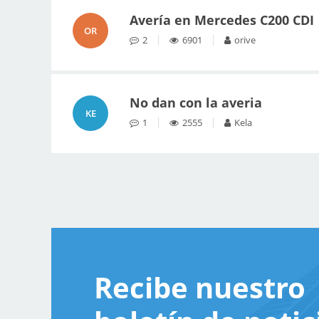
Avería en Mercedes C200 CDI
OR
2
6901
orive
No dan con la averia
KE
1
2555
Kela
Recibe nuestro