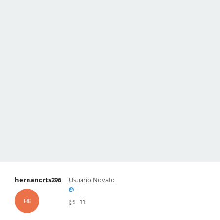
hernancrts296
Usuario Novato
HE
11