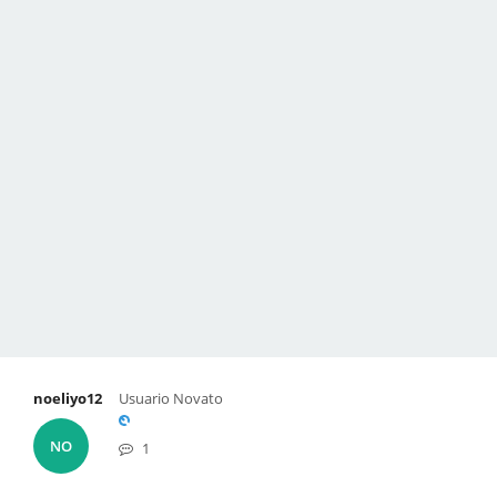
noeliyo12
Usuario Novato
NO
1