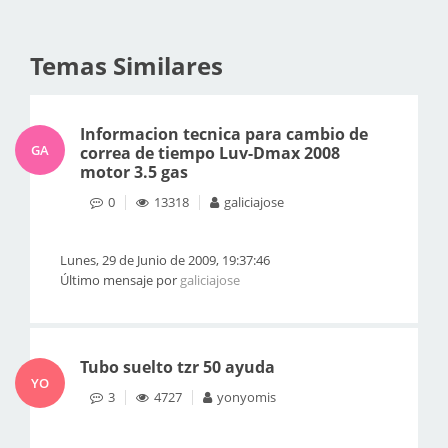
Temas Similares
Informacion tecnica para cambio de
GA
correa de tiempo Luv-Dmax 2008
motor 3.5 gas
0
13318
galiciajose
Lunes, 29 de Junio de 2009, 19:37:46
Último mensaje por
galiciajose
Tubo suelto tzr 50 ayuda
YO
3
4727
yonyomis