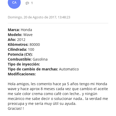
CA
1
Domingo, 20 de Agosto de 2017, 13:48:23
Marca:
Honda
Modelo:
Wave
Año:
2012
Kilómetros:
80000
Cilindrada:
100
Potencia (CV):
Combustible:
Gasolina
Tipo de inyección:
Tipo de cambio de marchas:
Automatico
Modificaciones:
Hola amigos, les comento hace ya 5 años tengo mi Honda
wave y hace aprox 8 meses cada vez que cambio el aceite
me sale color crema como café con leche.. y ningún
mecánico me sabe decir o solucionar nada.. la verdad me
preocupa y me sería muy útil su ayuda.
Gracias! !