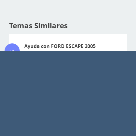
Temas Similares
Ayuda con FORD ESCAPE 2005
VI
0
2929
Virosoft
Sábado, 24 de Octubre de 2015, 22:03:34
Último mensaje por
Virosoft
Debo bajar la caja para esto?
3
4730
chelejavier
Viernes, 03 de Junio de 2011, 14:23:50