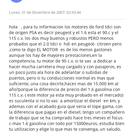
Lunes, 31 de Diciembre de 2007, 02:43:44
hola , para tu informacion los motores de ford tdci son
de origen PSA es decir peugeot y el 1.6 esta el 90.c y el
115 c.v. los dos muy buenos y robustos PERO menos
probados que el 2.0 tdci o hdi en peugeot- citroen pero
,como te digo EL MOTOR es de los menos gastones
aunque los hay de mayores prestaciones,en la
competencia, tu motor de 90 c.v. si te vas a dedicar a
hacer mucha carretera muy cargado y con pasajeros, es
un poco justo ala hora de adelantar o subidas de
puertos, pero si tu conducciones normal es mas que
suficiente, una cosa decirte,haces mas de 15.000 km al
año?porque la diferencia de precio del 1.6 gasolina con
115 c.v. ( este motor ya esta muy probado en el mercado)
es suculenta si no lo vas a amortizar el diesel en km, y
ademas con el acabado guia que seria el tope gama, con
la diferencia que pagas en el diesel, tengo un compañero
de trabajo que se ha comprado hace tres meses el focus
c-max 1.6 gasolina con todo por 15000euros, estudia bien
tu utilizacion y elige lo que mas te convenga, un saludo.