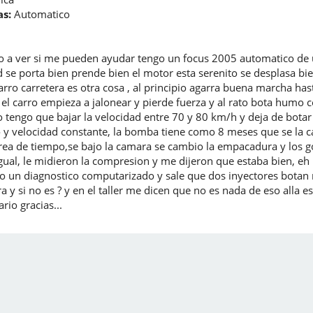
s:
Automatico
ro a ver si me pueden ayudar tengo un focus 2005 automatico de 
ad se porta bien prende bien el motor esta serenito se desplasa b
arro carretera es otra cosa , al principio agarra buena marcha h
l carro empieza a jalonear y pierde fuerza y al rato bota humo co
o tengo que bajar la velocidad entre 70 y 80 km/h y deja de bota
o y velocidad constante, la bomba tiene como 8 meses que se la c
rrea de tiempo,se bajo la camara se cambio la empacadura y los g
 igual, le midieron la compresion y me dijeron que estaba bien, e
izo un diagnostico computarizado y sale que dos inyectores botan 
a y si no es ? y en el taller me dicen que no es nada de eso alla es
io gracias...