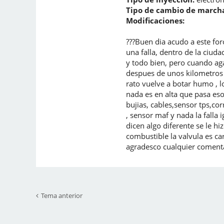
Tipo de cambio de marcha
Modificaciones:
???Buen dia acudo a este fo
una falla, dentro de la ciud
y todo bien, pero cuando ag
despues de unos kilometros e
rato vuelve a botar humo , l
nada es en alta que pasa es
bujias, cables,sensor tps,co
, sensor maf y nada la falla
dicen algo diferente se le h
combustible la valvula es car
agradesco cualquier comentar
Tema anterior