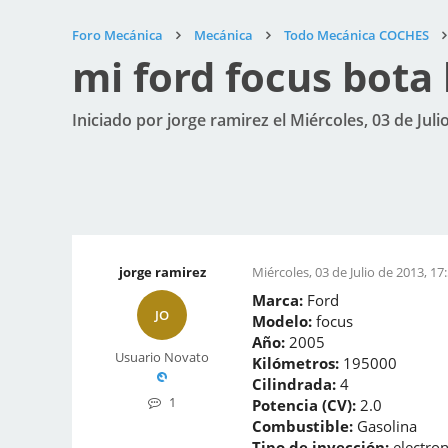
Foro Mecánica
Mecánica
Todo Mecánica COCHES
mi ford focus bota
Iniciado por jorge ramirez el Miércoles, 03 de Juli
jorge ramirez
Miércoles, 03 de Julio de 2013, 17
Marca:
Ford
JO
Modelo:
focus
Año:
2005
Usuario Novato
Kilómetros:
195000
Cilindrada:
4
1
Potencia (CV):
2.0
Combustible:
Gasolina
Tipo de inyección:
electron