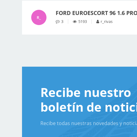
FORD EUROESCORT 96 1.6 PR
R_
3
5193
r_rivas
Recibe nuestro
boletín de notic
Recibe todas nuestras novedades y notici