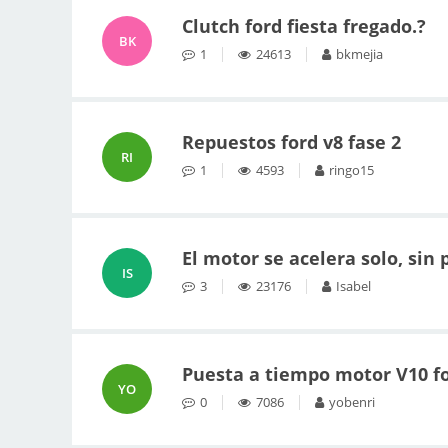
Clutch ford fiesta fregado.?
BK
1
24613
bkmejia
Repuestos ford v8 fase 2
RI
1
4593
ringo15
El motor se acelera solo, sin 
IS
3
23176
Isabel
Puesta a tiempo motor V10 f
YO
0
7086
yobenri