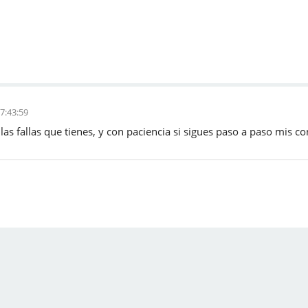
7:43:59
las fallas que tienes, y con paciencia si sigues paso a paso mis c