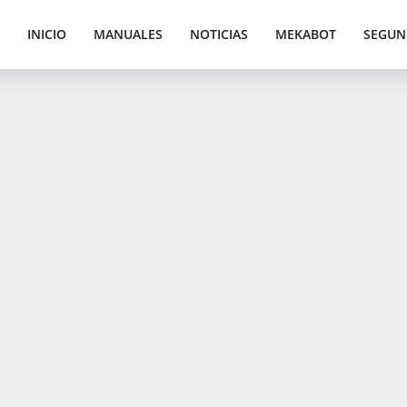
INICIO
MANUALES
NOTICIAS
MEKABOT
SEGUN