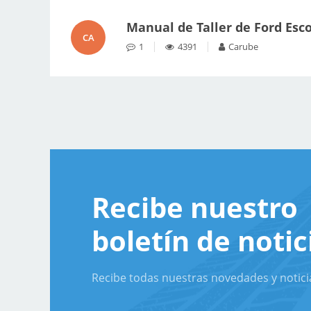
Manual de Taller de Ford Esc
CA
1
4391
Carube
Recibe nuestro
boletín de notic
Recibe todas nuestras novedades y notici