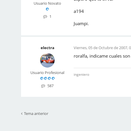
Usuario Novato
a194
1
Juampi.
electra
Viernes, 05 de Octubre de 2007, 0
roralfa, indicame cuales son 
Usuario Profesional
ingeniero
587
Tema anterior