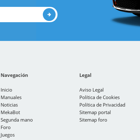
Navegación
Legal
Inicio
Aviso Legal
Manuales
Política de Cookies
Noticias
Política de Privacidad
MekaBot
Sitemap portal
Segunda mano
Sitemap foro
Foro
Juegos