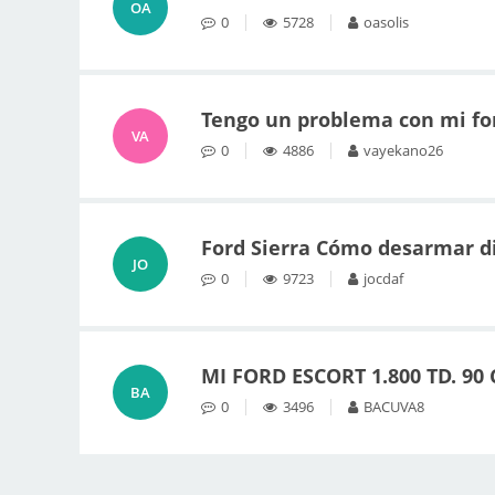
OA
0
5728
oasolis
Tengo un problema con mi for
VA
0
4886
vayekano26
Ford Sierra Cómo desarmar di
JO
0
9723
jocdaf
MI FORD ESCORT 1.800 TD. 9
BA
0
3496
BACUVA8