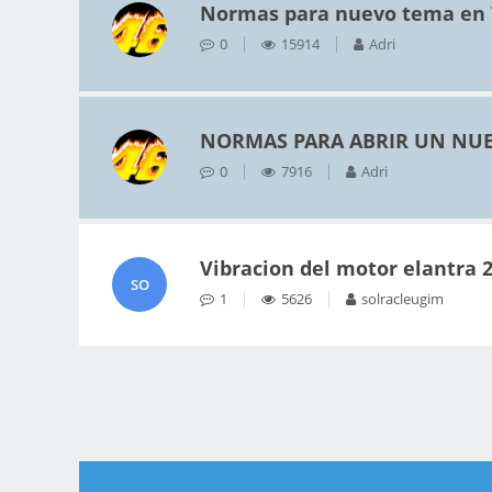
Normas para nuevo tema en
0
15914
Adri
NORMAS PARA ABRIR UN NUE
0
7916
Adri
Vibracion del motor elantra 
SO
1
5626
solracleugim