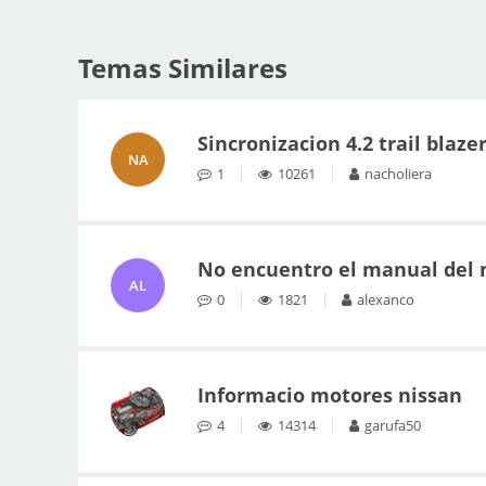
Temas Similares
Sincronizacion 4.2 trail blaze
NA
1
10261
nacholiera
No encuentro el manual del 
AL
0
1821
alexanco
Informacio motores nissan
4
14314
garufa50