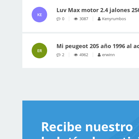
Luv Max motor 2.4 jalones 2
KE
0
3087
Kenyrumbos
Mi peugeot 205 año 1996 al ac
ER
2
4962
erwinn
Recibe nuestro