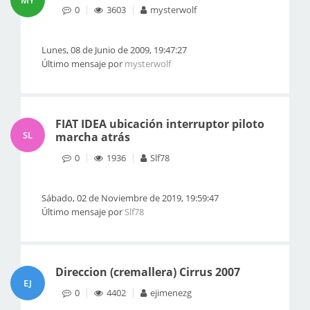
MY
0
3603
mysterwolf
Lunes, 08 de Junio de 2009, 19:47:27
Último mensaje por
mysterwolf
FIAT IDEA ubicación interruptor piloto
SL
marcha atrás
0
1936
Slf78
Sábado, 02 de Noviembre de 2019, 19:59:47
Último mensaje por
Slf78
Direccion (cremallera) Cirrus 2007
EJ
0
4402
ejimenezg