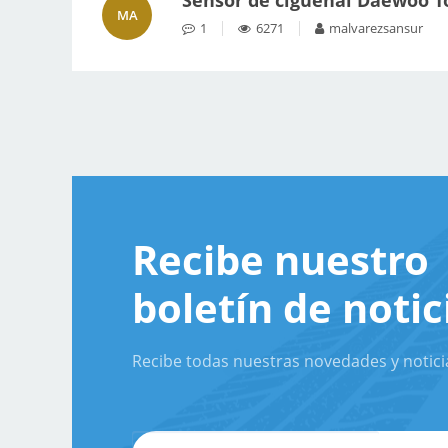
Sensor de cigüeñal Daewoo T
MA
1
6271
malvarezsansur
Recibe nuestro
boletín de notic
Recibe todas nuestras novedades y notici