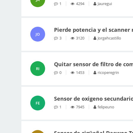
1
4294
Jauregui
Pierde potencia y el scanner
JO
3
3120
Jorgehcastillo
Quitar sensor de filtro de c
RI
0
1453
ricoperegrin
Sensor de oxigeno secundari
FE
1
7945
felipeuno