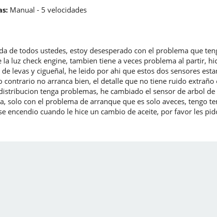
s:
Manual - 5 velocidades
uda de todos ustedes, estoy desesperado con el problema que ten
 la luz check engine, tambien tiene a veces problema al partir, h
l de levas y cigueñal, he leido por ahi que estos dos sensores est
o contrario no arranca bien, el detalle que no tiene ruido extraño
istribucion tenga problemas, he cambiado el sensor de arbol de le
la, solo con el problema de arranque que es solo aveces, tengo 
uz se encendio cuando le hice un cambio de aceite, por favor les pi