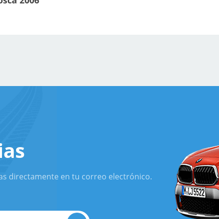
osca 2006
ias
as directamente en tu correo electrónico.