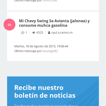
Último mensaje por
tonitzr350
Mi Chevy Swing Se Avienta (jalonea) y
SA
consume muhca gasolina
1
6525
saul.a.ramos.m
Martes, 18 de Agosto de 2015, 19:06:44
Último mensaje por
leoangel82
Recibe nuestro
boletín de noticias