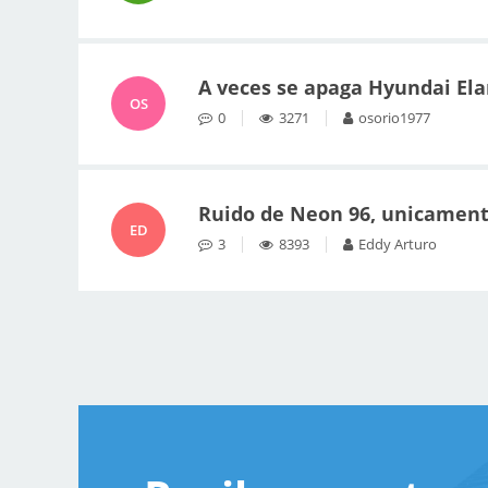
A veces se apaga Hyundai Ela
OS
0
3271
osorio1977
Ruido de Neon 96, unicamente
ED
3
8393
Eddy Arturo