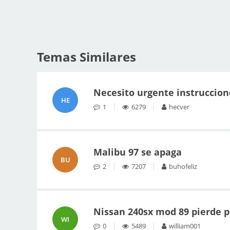
Temas Similares
Necesito urgente instruccio
HE
1
6279
hecver
Malibu 97 se apaga
BU
2
7207
buhofeliz
Nissan 240sx mod 89 pierde po
WI
0
5489
william001