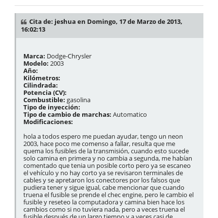
Cita de: jeshua en Domingo, 17 de Marzo de 2013,
16:02:13
Marca:
Dodge-Chrysler
Modelo:
2003
Año:
Kilómetros:
Cilindrada:
Potencia (CV):
Combustible:
gasolina
Tipo de inyección:
Tipo de cambio de marchas:
Automatico
Modificaciones:
hola a todos espero me puedan ayudar, tengo un neon
2003, hace poco me comenso a fallar, resulta que me
quema los fusibles de la transmisión, cuando esto sucede
solo camina en primera y no cambia a segunda, me habían
comentado que tenia un posible corto pero ya se escaneo
el vehículo y no hay corto ya se revisaron terminales de
cables y se apretaron los conectores por los falsos que
pudiera tener y sigue igual, cabe mencionar que cuando
truena el fusible se prende el chec engine, pero le cambio el
fusible y reseteo la computadora y camina bien hace los
cambios como si no tuviera nada, pero a veces truena el
fusible después de un largo tiempo y a veces casi de