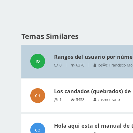
Temas Similares
Rangos del usuario por núme
JO
0
6370
JosÃ© Francisco Mo
Los candados (quebrados) de 
CH
1
5458
chsmedrano
Hola aqui esta el manual de 
CO