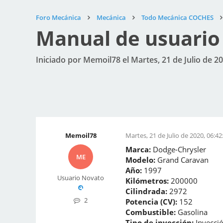
Foro Mecánica
Mecánica
Todo Mecánica COCHES
Manual de usuario 
Iniciado por Memoil78 el Martes, 21 de Julio de 20
Memoil78
Martes, 21 de Julio de 2020, 06:42
Marca:
Dodge-Chrysler
ME
Modelo:
Grand Caravan
Año:
1997
Usuario Novato
Kilómetros:
200000
Cilindrada:
2972
2
Potencia (CV):
152
Combustible:
Gasolina
Tipo de inyección:
Inyecció