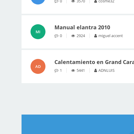
0
3570
cosme32
Manual elantra 2010
MI
0
2924
miguel accent
Calentamiento en Grand Car
AD
1
5441
ADNLUIS