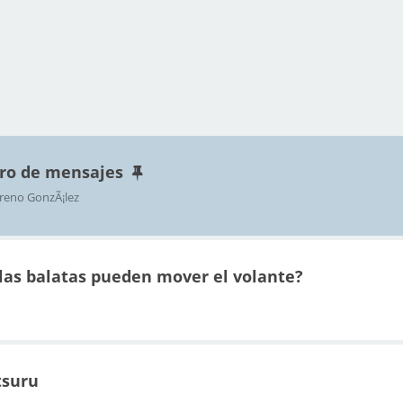
ro de mensajes
reno GonzÃ¡lez
las balatas pueden mover el volante?
tsuru