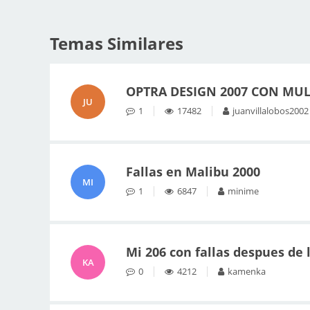
Temas Similares
OPTRA DESIGN 2007 CON MUL
JU
1
17482
juanvillalobos2002
Fallas en Malibu 2000
MI
1
6847
minime
Mi 206 con fallas despues de 
KA
0
4212
kamenka