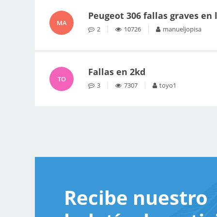
Peugeot 306 fallas graves en 
MA
2
10726
manueljopisa
Fallas en 2kd
TO
3
7307
toyo1
Recibe nuestro