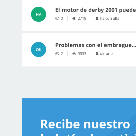
El motor de derby 2001 puede
HA
0
2718
halcón alfa
Problemas con el embrague...
OK
2
9333
oktane
Recibe nuestro