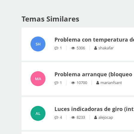
Temas Similares
Problema con temperatura de
SH
1
5306
shakafar
Problema arranque (bloqueo 
MA
1
10700
marianfsant
Luces indicadoras de giro (i
AL
4
8233
alejocap