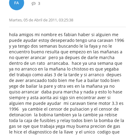
FA
3
Martes, 05 de Abril de 2011, 03:25:38
hola amigos mi nombre es fabian haber si alguien me
puede ayudar estoy deseperado tengo una caravan 1996
y ya tengo dos semanas buscando le la faya y no le
encuentro bueno resulta que empezo en las mañanas a
no querer arancar pero ya depues de darle marcha
dentro de un rato arrancaba. hace ya una semana que
ya no arranco en la mañana lo chistoso es que yegaba
del trabajo como alas 3 de la tarde y si arranco depues
de aver arancaado todo bien me fue a bailar todo bien
yege de bailar la pare y otra ves en la mañana ya no
quiso arrancar daba pura marcha y nada y esto lo hase
siempre y asta aorita asi sigo sin encontrar aver si
alguien me puede ayudar mi caravan tiene motor 3.3 es
1996 ya cambie el censor de pulsacion y el censor de
detonacion la bobina tambien ya la cambie ya rebise
toda la caja de fusibles y relay todos bien la bomba de la
gas se oye que trabaja yega muy buena precion de gas
le hice el diagnostico de la llave y el unico codigo que