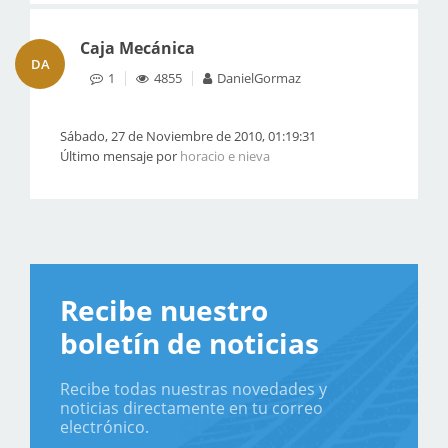
Caja Mecánica
DA
1
4855
DanielGormaz
Sábado, 27 de Noviembre de 2010, 01:19:31
Último mensaje por
horacio e nieva
Recibe nuestro
boletín de noticias
Recibe todas nuestras novedades y
noticias directamente en tu correo
electrónico.