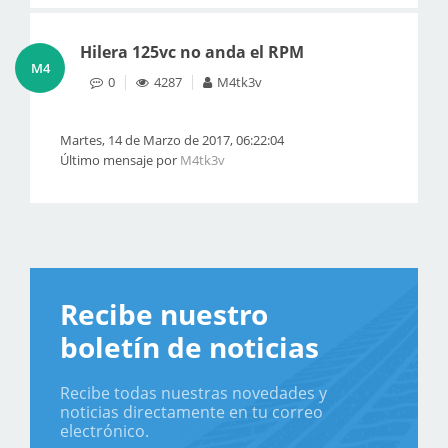
Hilera 125vc no anda el RPM
M4
0
4287
M4tk3v
Martes, 14 de Marzo de 2017, 06:22:04
Último mensaje por
M4tk3v
Recibe nuestro
boletín de noticias
Recibe todas nuestras novedades y
noticias directamente en tu correo
electrónico.