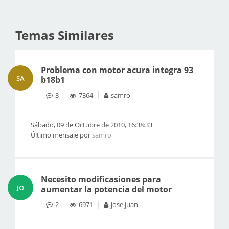
Temas Similares
Problema con motor acura integra 93
SA
b18b1
3
7364
samro
Sábado, 09 de Octubre de 2010, 16:38:33
Último mensaje por
samro
Necesito modificasiones para
JO
aumentar la potencia del motor
2
6971
jose juan