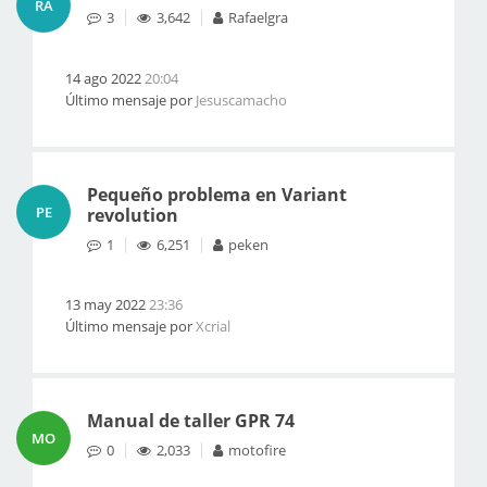
RA
3
3,642
Rafaelgra
14 ago 2022
20:04
Último mensaje por
Jesuscamacho
Pequeño problema en Variant
PE
revolution
1
6,251
peken
13 may 2022
23:36
Último mensaje por
Xcrial
Manual de taller GPR 74
MO
0
2,033
motofire