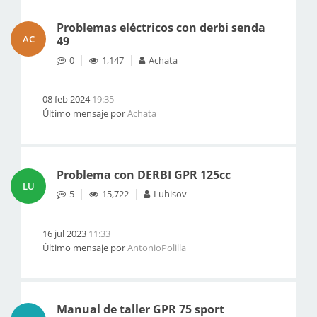
Problemas eléctricos con derbi senda
AC
49
0
1,147
Achata
08 feb 2024
19:35
Último mensaje por
Achata
Problema con DERBI GPR 125cc
LU
5
15,722
Luhisov
16 jul 2023
11:33
Último mensaje por
AntonioPolilla
Manual de taller GPR 75 sport