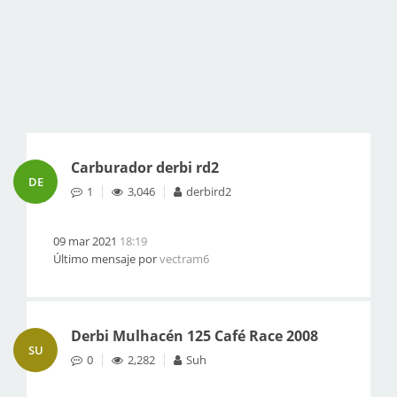
Carburador derbi rd2
DE
1
3,046
derbird2
09 mar 2021
18:19
Último mensaje por
vectram6
Derbi Mulhacén 125 Café Race 2008
SU
0
2,282
Suh