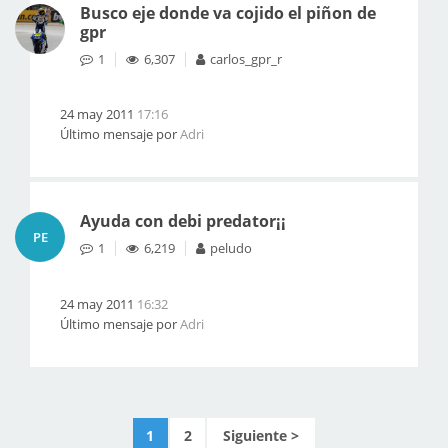
Busco eje donde va cojido el piñon de
gpr
1
6,307
carlos_gpr_r
24 may 2011
17:16
Último mensaje por
Adri
Ayuda con debi predator¡¡
PE
1
6,219
peludo
24 may 2011
16:32
Último mensaje por
Adri
1
2