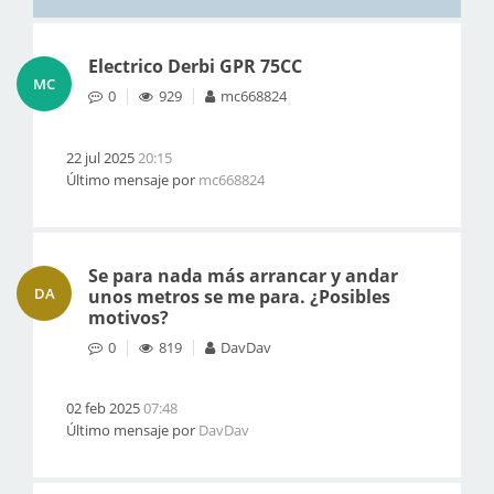
Electrico Derbi GPR 75CC
MC
0
929
mc668824
22 jul 2025
20:15
Último mensaje por
mc668824
Se para nada más arrancar y andar
DA
unos metros se me para. ¿Posibles
motivos?
0
819
DavDav
02 feb 2025
07:48
Último mensaje por
DavDav