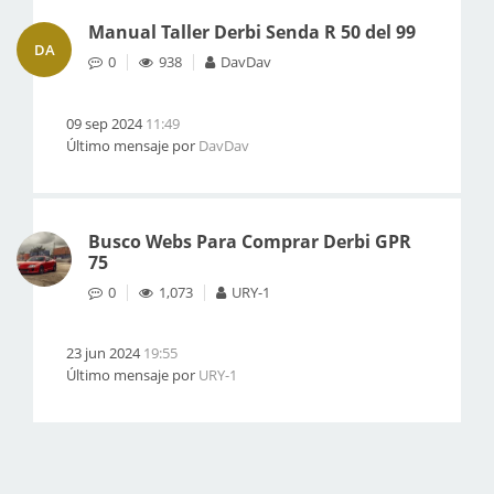
Manual Taller Derbi Senda R 50 del 99
DA
0
938
DavDav
09 sep 2024
11:49
Último mensaje por
DavDav
Busco Webs Para Comprar Derbi GPR
75
0
1,073
URY-1
23 jun 2024
19:55
Último mensaje por
URY-1