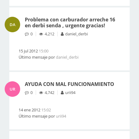
Problema con carburador arreche 16
DA
en derbi senda , urgente gracias!
0
4,212
daniel_derbi
15 jul 2012
15:00
Último mensaje por
daniel_derbi
AYUDA CON MAL FUNCIONAMIENTO
UR
0
4,742
urii94
14 ene 2012
15:02
Último mensaje por
urii94