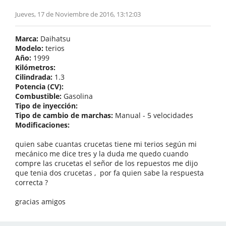
Jueves, 17 de Noviembre de 2016, 13:12:03
Marca:
Daihatsu
Modelo:
terios
Año:
1999
Kilómetros:
Cilindrada:
1.3
Potencia (CV):
Combustible:
Gasolina
Tipo de inyección:
Tipo de cambio de marchas:
Manual - 5 velocidades
Modificaciones:
quien sabe cuantas crucetas tiene mi terios según mi
mecánico me dice tres y la duda me quedo cuando
compre las crucetas el señor de los repuestos me dijo
que tenia dos crucetas , por fa quien sabe la respuesta
correcta ?
gracias amigos