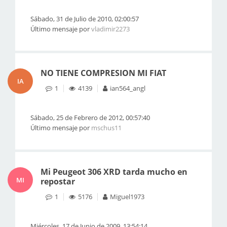
Sábado, 31 de Julio de 2010, 02:00:57
Último mensaje por
vladimir2273
NO TIENE COMPRESION MI FIAT
IA
1
4139
ian564_angl
Sábado, 25 de Febrero de 2012, 00:57:40
Último mensaje por
mschus11
Mi Peugeot 306 XRD tarda mucho en
MI
repostar
1
5176
Miguel1973
Miércoles, 17 de Junio de 2009, 13:54:14