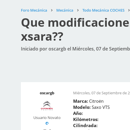
Foro Mecánica
Mecánica
Todo Mecánica COCHES
Que modificacione
xsara??
Iniciado por oscargb el Miércoles, 07 de Septiemb
oscargb
Miércoles, 07 de Septiembre de 2
Marca:
Citroën
Modelo:
Saxo VTS
Año:
Usuario Novato
Kilómetros:
Cilindrada: