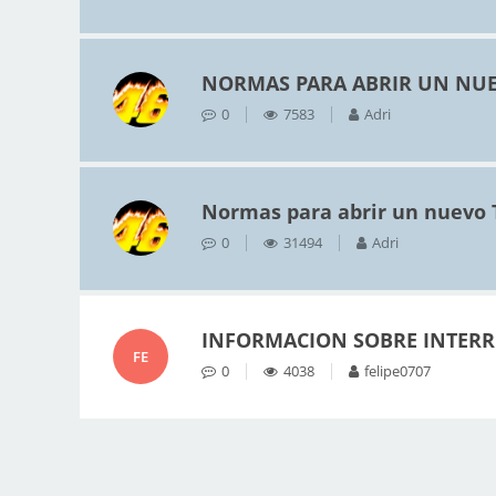
NORMAS PARA ABRIR UN NUE
0
7583
Adri
Normas para abrir un nuevo
0
31494
Adri
INFORMACION SOBRE INTERR
FE
0
4038
felipe0707