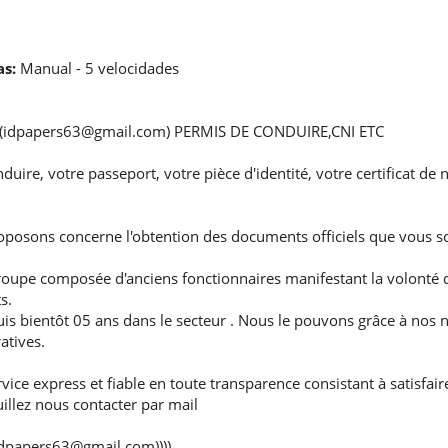
s:
Manual - 5 velocidades
(idpapers63@gmail.com) PERMIS DE CONDUIRE,CNI ETC
ire, votre passeport, votre pièce d'identité, votre certificat de na
oposons concerne l'obtention des documents officiels que vous s
oupe composée d'anciens fonctionnaires manifestant la volonté d'
s.
 bientôt 05 ans dans le secteur . Nous le pouvons grâce à nos n
atives.
ce express et fiable en toute transparence consistant à satisfair
illez nous contacter par mail
((idpapers63@gmail.com))))