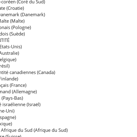
-coréen (Coré du Sud)
te (Croatie)
 Danemark (Danemark)
alte (Malte)
onais (Pologne)
dois (Suède)
TITÉ
Etats-Unis)
Australie)
elgique)
ésil)
ntité canadiennes (Canada)
Finlande)
çais (France)
lemand (Allemagne)
 (Pays-Bas)
 israélienne (Israël)
me-Uni)
Espagne)
xique)
é Afrique du Sud (Afrique du Sud)
se (Suisse)