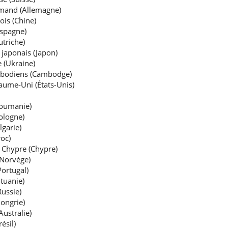
lemand (Allemagne)
ois (Chine)
Espagne)
utriche)
 japonais (Japon)
 (Ukraine)
ambodiens (Cambodge)
aume-Uni (États-Unis)
Roumanie)
ologne)
lgarie)
oc)
é Chypre (Chypre)
(Norvège)
Portugal)
ituanie)
Russie)
ongrie)
Australie)
ésil)