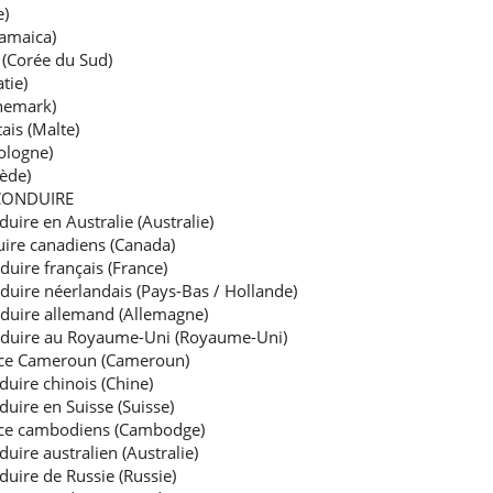
e)
Jamaica)
 (Corée du Sud)
tie)
anemark)
ais (Malte)
ologne)
ède)
CONDUIRE
uire en Australie (Australie)
ire canadiens (Canada)
uire français (France)
duire néerlandais (Pays-Bas / Hollande)
nduire allemand (Allemagne)
nduire au Royaume-Uni (Royaume-Uni)
ence Cameroun (Cameroun)
uire chinois (Chine)
uire en Suisse (Suisse)
ence cambodiens (Cambodge)
uire australien (Australie)
uire de Russie (Russie)