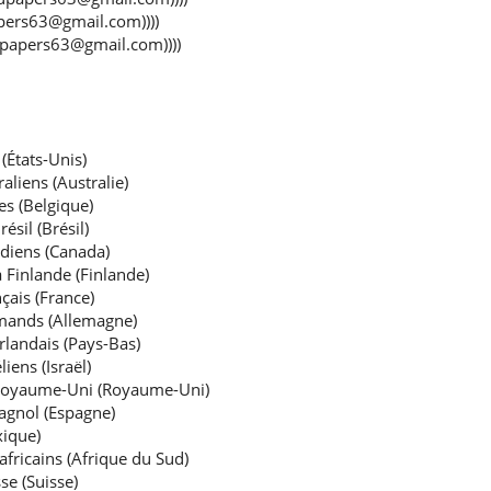
papers63@gmail.com))))
(idpapers63@gmail.com))))
(États-Unis)
aliens (Australie)
es (Belgique)
sil (Brésil)
diens (Canada)
 Finlande (Finlande)
çais (France)
emands (Allemagne)
rlandais (Pays-Bas)
iens (Israël)
 Royaume-Uni (Royaume-Uni)
agnol (Espagne)
xique)
fricains (Afrique du Sud)
se (Suisse)