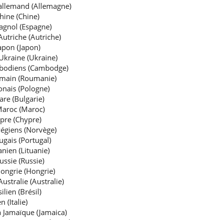
'allemand (Allemagne)
hine (Chine)
agnol (Espagne)
Autriche (Autriche)
apon (Japon)
Ukraine (Ukraine)
mbodiens (Cambodge)
umain (Roumanie)
onais (Pologne)
re (Bulgarie)
Maroc (Maroc)
pre (Chypre)
égiens (Norvège)
gais (Portugal)
nien (Lituanie)
ssie (Russie)
ongrie (Hongrie)
ustralie (Australie)
lien (Brésil)
 (Italie)
a Jamaïque (Jamaica)