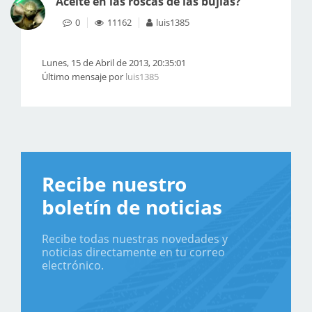
Aceite en las roscas de las bujias?
0
11162
luis1385
Lunes, 15 de Abril de 2013, 20:35:01
Último mensaje por
luis1385
Recibe nuestro
boletín de noticias
Recibe todas nuestras novedades y
noticias directamente en tu correo
electrónico.